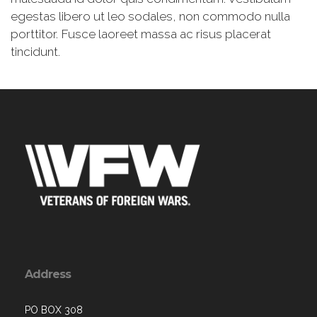
egestas libero ut leo sodales, non commodo nulla
porttitor. Fusce laoreet massa ac risus placerat
tincidunt.
Address
PO BOX 308